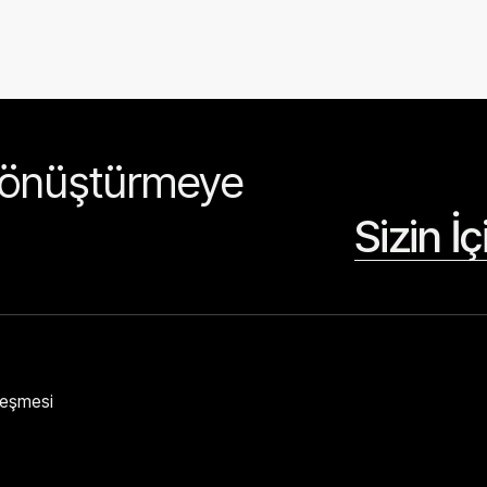
 dönüştürmeye
Sizin İ
zleşmesi