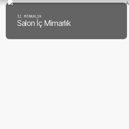
A
Skip
to
İÇ MIMARLIK
main
Salon İç Mimarlık
content