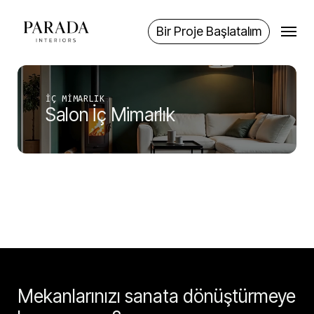
Skip
Menu
to
Bir Proje Başlatalım
main
content
İÇ MIMARLIK
Salon İç Mimarlık
Mekanlarınızı sanata dönüştürmeye