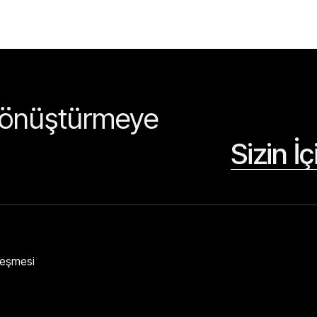
 dönüştürmeye
Sizin İ
zleşmesi