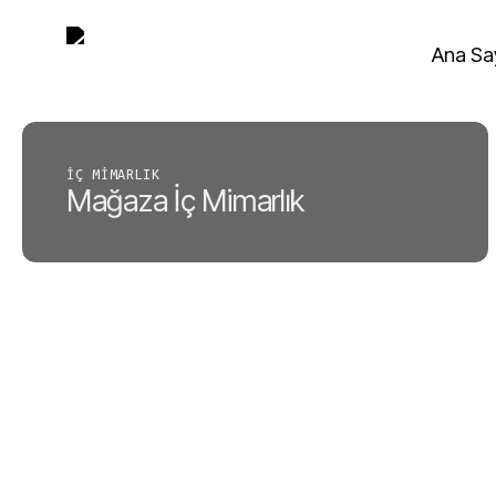
Skip
to
Ana Sa
main
content
İÇ MIMARLIK
Mağaza İç Mimarlık