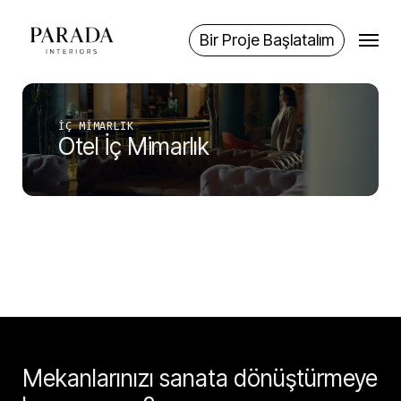
Skip
Menu
to
Bir Proje Başlatalım
main
content
İÇ MIMARLIK
Otel İç Mimarlık
Mekanlarınızı sanata dönüştürmeye