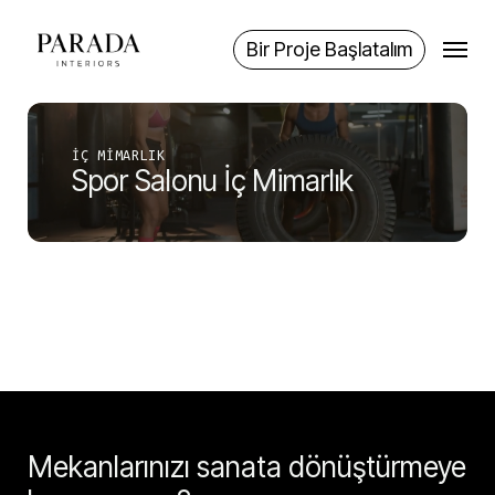
Skip
Menu
to
Bir Proje Başlatalım
main
content
İÇ MIMARLIK
Spor Salonu İç Mimarlık
Mekanlarınızı sanata dönüştürmeye