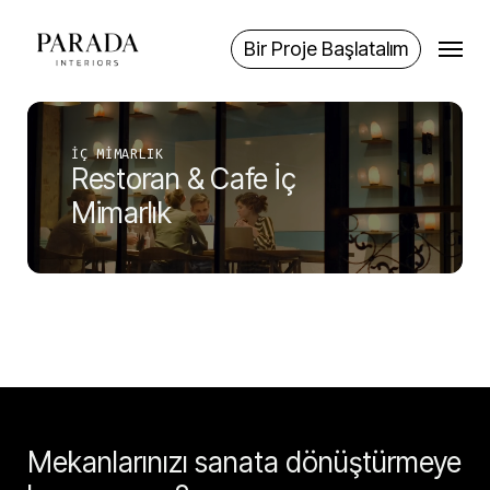
Skip
Menu
to
Bir Proje Başlatalım
main
content
İÇ MIMARLIK
Restoran & Cafe İç
Mimarlık
Mekanlarınızı sanata dönüştürmeye