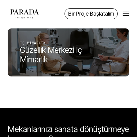
Skip
Menu
to
Bir Proje Başlatalım
main
content
İÇ MIMARLIK
Güzellik Merkezi İç
Mimarlık
Mekanlarınızı sanata dönüştürmeye