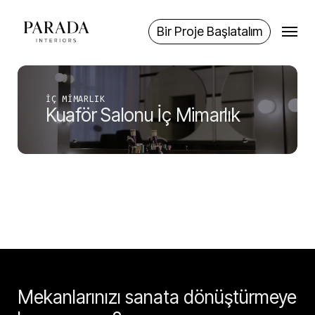
Skip
Menu
to
Bir Proje Başlatalım
main
content
İÇ MIMARLIK
Kuaför Salonu İç Mimarlık
Mekanlarınızı sanata dönüştürmeye