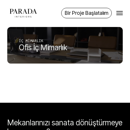
Skip
Menu
to
Bir Proje Başlatalım
main
content
İÇ MIMARLIK
Ofis İç Mimarlık
Mekanlarınızı sanata dönüştürmeye