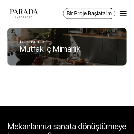
Skip
Menu
to
Bir Proje Başlatalım
main
content
İÇ MIMARLIK
Mutfak İç Mimarlık
Mekanlarınızı sanata dönüştürmeye