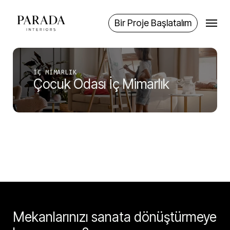
Skip
Menu
to
Bir Proje Başlatalım
main
content
İÇ MIMARLIK
Çocuk Odası İç Mimarlık
Mekanlarınızı sanata dönüştürmeye