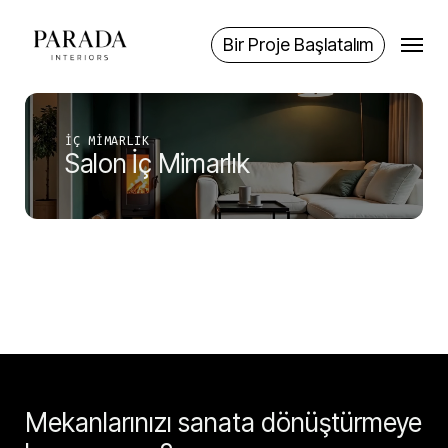
Skip
Menu
to
Bir Proje Başlatalım
main
content
İÇ MIMARLIK
Salon İç Mimarlık
Mekanlarınızı sanata dönüştürmeye