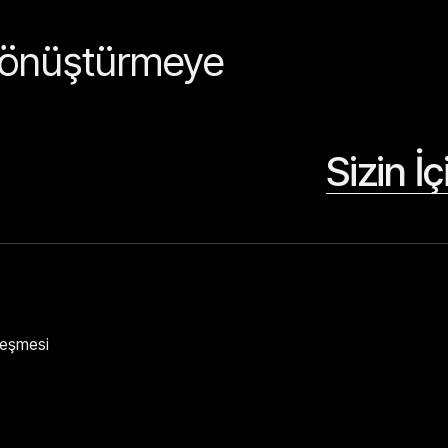
 dönüştürmeye
Sizin İ
zleşmesi