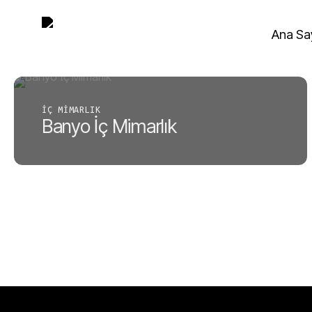
Skip
to
Ana Sa
main
content
İÇ MIMARLIK
Banyo İç Mimarlık