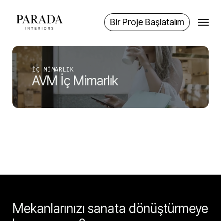
Skip
Menu
to
Bir Proje Başlatalım
main
content
İÇ MIMARLIK
AVM İç Mimarlık
Mekanlarınızı sanata dönüştürmeye