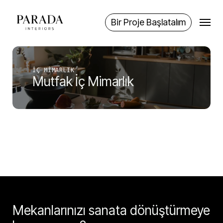
Skip
Menu
to
Bir Proje Başlatalım
main
content
İÇ MIMARLIK
Mutfak İç Mimarlık
Mekanlarınızı sanata dönüştürmeye