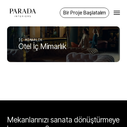
Skip
Menu
to
Bir Proje Başlatalım
main
content
İÇ MIMARLIK
Otel İç Mimarlık
Mekanlarınızı sanata dönüştürmeye