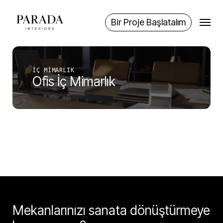
Skip
Menu
to
Bir Proje Başlatalım
main
content
İÇ MIMARLIK
Ofis İç Mimarlık
Mekanlarınızı sanata dönüştürmeye